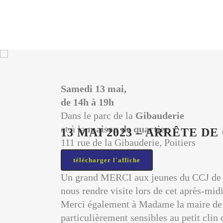
Samedi 13 mai,
de 14h à 19h
Dans le parc de la
Gibauderie
et à la
maison de quartier
13 MAI 2023 – ARRÊTE D
111 rue de la Gibauderie, Poitiers
télécharger l'affiche
Un grand MERCI aux jeunes du CCJ de Poi
nous rendre visite lors de cet après-mid
Merci également à Madame la maire de Poi
particulièrement sensibles au petit clin 