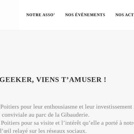
NOTRE ASSO’
NOS ÉVÈNEMENTS
NOS ACT
E GEEKER, VIENS T’AMUSER !
tiers pour leur enthousiasme et leur investissement ai
i conviviale au parc de la Gibauderie.
tiers pour sa visite et l’intérêt qu’elle a porté à not
d’œil relayé sur les réseaux sociaux.