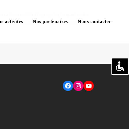
iques à Rome en 1960. Il regroupe le plus grand nombre
s activités
Nos partenaires
Nous contacter
ception du marteau, et enfin, les courses sur route du 10 Km
Facebook
Instagram
YouTube