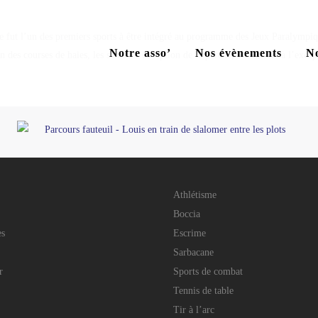
me fut l’un des premiers sports à être intégré au programme des Jeux Paralymp
Notre asso’
Nos évènements
No
ion des courses de haies, les sauts à l’exception de la perche, les lancers à l’ex
Athlétisme
Boccia
es
Escrime
Sarbacane
r
Sports de combat
Tennis de table
Tir à l’arc